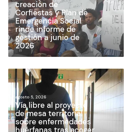
creación de
Corfiestas y Plan de
Emergencia Social
rinde informe de
gestión a junio de
2026
agosto 5, 2026
Vía libre al proyecto
de mesa territorial
sobre enfermedades
huérfanas tras acoger