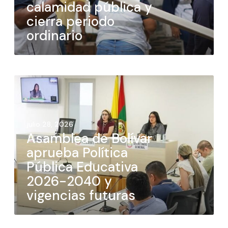
calamidad pública y
cierra periodo
ordinario
julio 28, 2026
Asamblea de Bolívar
aprueba Política
Pública Educativa
2026-2040 y
vigencias futuras