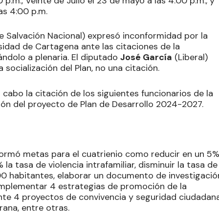
 p.m., Veinte de Julio el 23 de mayo a las 4:00 p.m., y
as 4:00 p.m.
 Salvación Nacional) expresó inconformidad por la
sidad de Cartagena ante las citaciones de la
ndolo a plenaria. El diputado
José García
(Liberal)
 socialización del Plan, no una citación.
 cabo la citación de los siguientes funcionarios de la
ión del proyecto de Plan de Desarrollo 2024-2027.
nformó metas para el cuatrienio como reducir en un 5
 la tasa de violencia intrafamiliar, disminuir la tasa de
.000 habitantes, elaborar un documento de investigació
implementar 4 estrategias de promoción de la
nte 4 proyectos de convivencia y seguridad ciudadana
ana, entre otras.