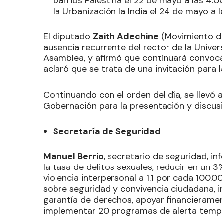
barrios Palestina el 22 de mayo a las 4:00
la Urbanización la India el 24 de mayo a l
El diputado
Zaith Adechine
(Movimiento de
ausencia recurrente del rector de la Univer
Asamblea, y afirmó que continuará convocá
aclaró que se trata de una invitación para la
Continuando con el orden del día, se llevó a
Gobernación para la presentación y discus
Secretaría de Seguridad
Manuel Berrio
, secretario de seguridad, i
la tasa de delitos sexuales, reducir en un 3%
violencia interpersonal a 1.1 por cada 100
sobre seguridad y convivencia ciudadana, 
garantía de derechos, apoyar financierame
implementar 20 programas de alerta tempr