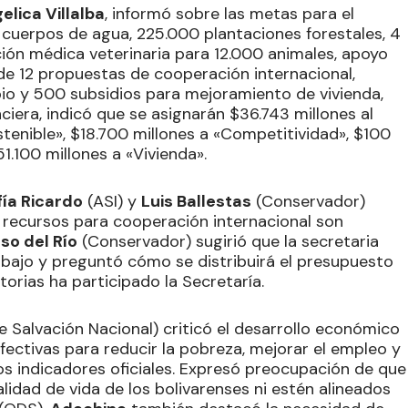
elica Villalba
, informó sobre las metas para el
4 cuerpos de agua, 225.000 plantaciones forestales, 4
ón médica veterinaria para 12.000 animales, apoyo
de 12 propuestas de cooperación internacional,
pio y 500 subsidios para mejoramiento de vivienda,
ciera, indicó que se asignarán $36.743 millones al
enible», $18.700 millones a «Competitividad», $100
1.100 millones a «Vivienda».
fía Ricardo
(ASI) y
Luis Ballestas
(Conservador)
 recursos para cooperación internacional son
so del Río
(Conservador) sugirió que la secretaria
bajo y preguntó cómo se distribuirá el presupuesto
orias ha participado la Secretaría.
 Salvación Nacional) criticó el desarrollo económico
efectivas para reducir la pobreza, mejorar el empleo y
s indicadores oficiales. Expresó preocupación de que
lidad de vida de los bolivarenses ni estén alineados