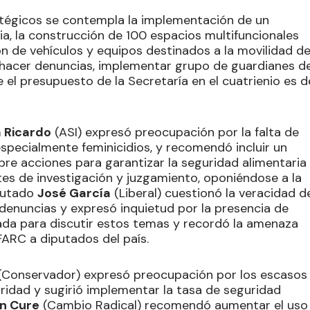
atégicos se contempla la implementación de un
ia, la construcción de 100 espacios multifuncionales
ón de vehículos y equipos destinados a la movilidad d
ra hacer denuncias, implementar grupo de guardianes d
e el presupuesto de la Secretaría en el cuatrienio es d
a Ricardo
(ASI) expresó preocupación por la falta de
especialmente feminicidios, y recomendó incluir un
bre acciones para garantizar la seguridad alimentaria
entes de investigación y juzgamiento, oponiéndose a la
iputado
José García
(Liberal) cuestionó la veracidad d
e denuncias y expresó inquietud por la presencia de
ada para discutir estos temas y recordó la amenaza
FARC a diputados del país.
(Conservador) expresó preocupación por los escasos
ridad y sugirió implementar la tasa de seguridad
n Cure
(Cambio Radical) recomendó aumentar el uso