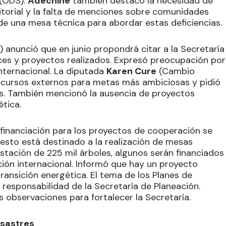
 (ODS).
Adechine
también destacó la necesidad de
itorial y la falta de menciones sobre comunidades
 de una mesa técnica para abordar estas deficiencias.
 anunció que en junio propondrá citar a la Secretaría
ces y proyectos realizados. Expresó preocupación por
nternacional. La diputada
Karen Cure
(Cambio
recursos externos para metas más ambiciosas y pidió
s. También mencionó la ausencia de proyectos
ética.
ofinanciación para los proyectos de cooperación se
uesto está destinado a la realización de mesas
stación de 225 mil árboles, algunos serán financiados
ión internacional. Informó que hay un proyecto
ransición energética. El tema de los Planes de
 responsabilidad de la Secretaría de Planeación.
s observaciones para fortalecer la Secretaría.
esastres