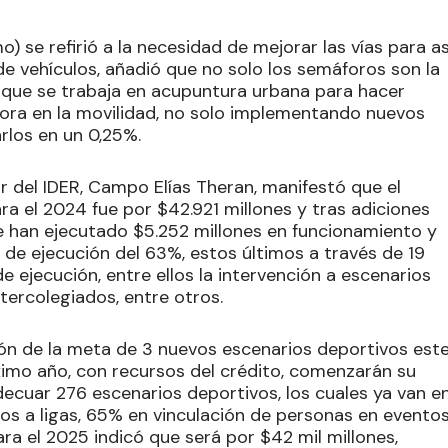
o) se refirió a la necesidad de mejorar las vías para as
 de vehículos, añadió que no solo los semáforos son la
có que se trabaja en acupuntura urbana para hacer
ora en la movilidad, no solo implementando nuevos
rlos en un 0,25%.
or del IDER, Campo Elías Theran, manifestó que el
ra el 2024 fue por $42.921 millones y tras adiciones
e han ejecutado $5.252 millones en funcionamiento y
l de ejecución del 63%, estos últimos a través de 19
e ejecución, entre ellos la intervención a escenarios
ntercolegiados, entre otros.
ón de la meta de 3 nuevos escenarios deportivos est
ximo año, con recursos del crédito, comenzarán su
ecuar 276 escenarios deportivos, los cuales ya van e
vos a ligas, 65% en vinculación de personas en evento
ra el 2025 indicó que será por $42 mil millones,