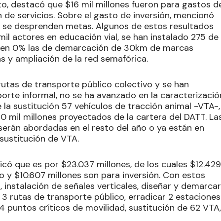
o, destacó que $16 mil millones fueron para gastos d
n de servicios. Sobre el gasto de inversión, mencionó
s se desprenden metas. Algunos de estos resultados
il actores en educación vial, se han instalado 275 de
án en 0% las de demarcación de 30km de marcas
as y ampliación de la red semafórica.
 rutas de transporte público colectivo y se han
porte informal, no se ha avanzado en la caracterizació
 la sustitución 57 vehículos de tracción animal -VTA-,
0 mil millones proyectados de la cartera del DATT. La
erán abordadas en el resto del año o ya están en
sustitución de VTA.
icó que es por $23.037 millones, de los cuales $12.429
 y $10.607 millones son para inversión. Con estos
 instalación de señales verticales, diseñar y demarcar
r 3 rutas de transporte público, erradicar 2 estaciones
 4 puntos críticos de movilidad, sustitución de 62 VTA,