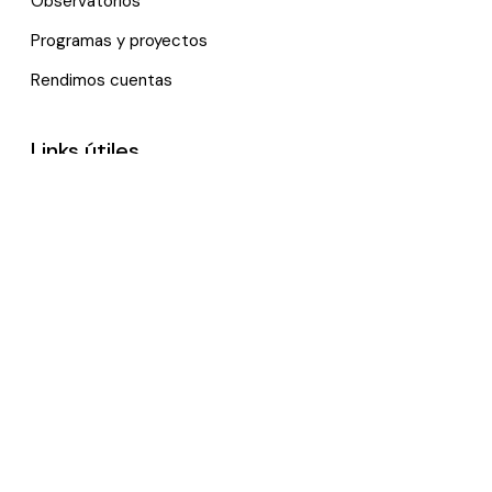
Observatorios
Programas y proyectos
Rendimos cuentas
Links útiles
Noticias
Eventos
Política de tratamiento de datos personales
Contactenos
*Trabajamos remotamente, por favor, contáctanos vía e-
mail.