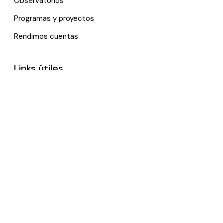
Observatorios
Programas y proyectos
Rendimos cuentas
Links útiles
Noticias
Eventos
Política de tratamiento de datos personales
Contactenos
*Trabajamos remotamente, por favor, contáctanos vía e-
mail.