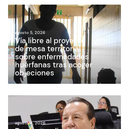
agosto 5, 2026
Vía libre al proyecto
de mesa territorial
sobre enfermedades
huérfanas tras acoger
objeciones
agosto 4, 2026