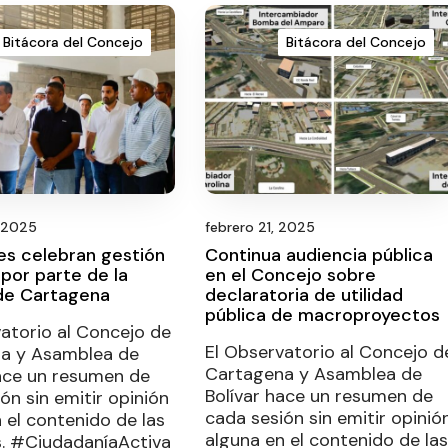
Bitácora del Concejo
Bitácora del Concejo
, 2025
febrero 21, 2025
es celebran gestión
Continua audiencia pública
por parte de la
en el Concejo sobre
 de Cartagena
declaratoria de utilidad
pública de macroproyectos
atorio al Concejo de
El Observatorio al Concejo d
a y Asamblea de
Cartagena y Asamblea de
hace un resumen de
Bolívar hace un resumen de
ón sin emitir opinión
cada sesión sin emitir opinió
 el contenido de las
alguna en el contenido de las
s. #CiudadaníaActiva