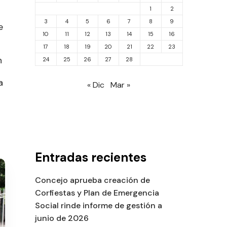
1
2
3
4
5
6
7
8
9
e
10
11
12
13
14
15
16
17
18
19
20
21
22
23
n
24
25
26
27
28
a
« Dic
Mar »
Entradas recientes
Concejo aprueba creación de
Corfiestas y Plan de Emergencia
Social rinde informe de gestión a
junio de 2026