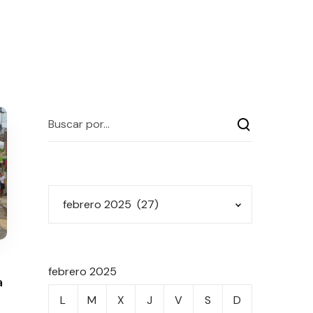
febrero 2025
a
L
M
X
J
V
S
D