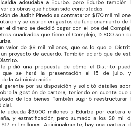
Alcaldía adeudaba a
Edurbe
, pero
Edurbe
también l
e varias obras que habían sido contratadas.
ción de Judith Pinedo se contrataron $170 mil millone
cutaron y se usaron en gastos de funcionamiento de l
er el dinero se decidió pagar con el lote del Complej
metros cuadrados que tiene el Complejo, 12.800 son de
urbe
.
 valor de $8 mil millones, que es lo que el Distrit
 un proyecto de acuerdo. También aclaró que de est
istrito.
 le pidió una propuesta de cómo el Distrito pued
 que se hará la presentación el 15 de julio, y
de la Administración.
 al gerente por su disposición y solicitó detalles sob
sobre la gestión de cartera, teniendo en cuenta que e
estado de los bienes. También sugirió reestructurar l
icial.
o le adeuda $9.500 millones a
Edurbe
por cartera e
aña, y estratificación; pero sumado a los $8 mil d
 $17 mil millones. Adicionalmente, hay una cartera d