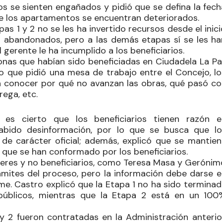
ios se sienten engañados y pidió que se defina la fec
que los apartamentos se encuentran deteriorados.
s 1 y 2 no se les ha invertido recursos desde el inic
 abandonados, pero a las demás etapas sí se les ha
el gerente
le
ha incumplido a los beneficiarios.
sonas que habían sido beneficiadas en Ciudadela La Pa
lo que pidió una mesa de trabajo entre el Concejo, l
ra conocer por qué no avanzan las obras, qué pasó co
rega, etc.
s cierto que los beneficiarios tienen razón e
bido desinformación, por lo que se busca que lo
de carácter oficial; además, explicó que se mantien
 que se han conformado por los beneficiarios.
íderes y no beneficiarios, como Teresa Masa y Gerónim
ámites del proceso, pero la información debe darse e
me. Castro explicó que la Etapa 1 no ha sido terminad
públicos, mientras que la Etapa 2 está en un 100
 2 fueron contratadas en la Administración anterior