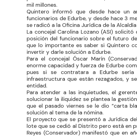
mil millones.
Quintero informó que desde hace un 
funcionarios de
Edurbe
, y desde hace 3 me
se radicó a la Oficina Jurídica de la Alcal
La concejal
Carolina Lozano
(ASI) solicitó
posición del funcionario sobre el futuro d
que lo importante es saber si Quintero co
invertir y darle solución a
Edurbe
.
Para el concejal
Óscar Marín
(Conservado
enorme capacidad y fuerza de
Edurbe
como
pues si se contratara a
Edurbe
sería 
infraestructura que están rezagados, y se
entidad.
Para atender a las inquietudes, el gere
solucionar la iliquidez se plantea la gesti
que el pasado viernes se le dio “carta bl
solución al tema de la nómina.
El proyecto que se presentó a Jurídica del
lote que se cedió al
Distrito
pero está en pr
Reyes
(Conservador) manifestó que en añ