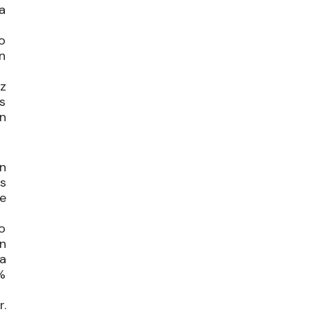
ha
io
n
z
os
n
n
s
e
o
n
a
%
.