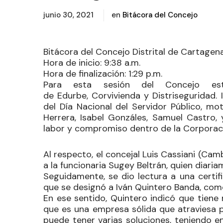
junio 30, 2021
en
Bitácora del Concejo
Bitácora del Concejo Distrital de Cartagena
Hora de inicio
: 9:38 a.m.
Hora de finalización
: 1:29 p.m.
Para esta sesión del Concejo es
de
Edurbe
,
Corvivienda
y
Distriseguridad
.
del Día Nacional del Servidor Público, m
Herrera, Isabel Gonzáles, Samuel Castro, 
labor y compromiso dentro de la Corporac
Al respecto, el concejal
Luis Cassiani
(Cambi
a la funcionaria Sugey Beltrán, quien diari
Seguidamente, se dio lectura a una certi
que se designó a Iván Quintero Banda, com
En ese sentido, Quintero indicó que tien
que es una empresa sólida que atraviesa p
puede tener varias soluciones, teniendo e