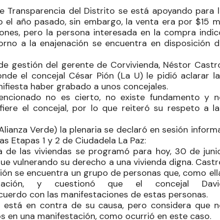
 Transparencia del Distrito se está apoyando para l
 el año pasado, sin embargo, la venta era por $15 mi
ones, pero la persona interesada en la compra indic
orno a la enajenación se encuentra en disposición d
 de gestión del gerente de
Corvivienda
, Néstor Castr
onde el concejal
César
Pión
(La U) le pidió aclarar l
ifiesta haber grabado a unos concejales.
encionado no es cierto, no existe fundamento y n
iere el concejal, por lo que reiteró su respeto a la
Alianza Verde) la plenaria se declaró en sesión inform
las Etapas 1 y 2 de Ciudadela La Paz:
 de las viviendas se programó para hoy, 30 de junio
igue vulnerando su derecho a una vivienda digna. Cast
ción se encuentra un grupo de personas que, como ella
uación, y cuestionó que el concejal
Davi
uerdo con las manifestaciones de estas personas.
 está en contra de su causa, pero considera que n
s en una manifestación, como ocurrió en este caso.