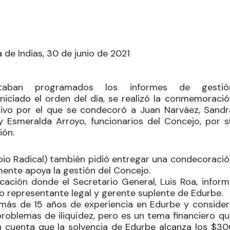
 de Indias, 30 de junio de 2021
taban programados los informes de gestió
 Iniciado el orden del día, se realizó la conmemoraci
otivo por el que se condecoró a Juan Narváez, Sandr
y Esmeralda Arroyo, funcionarios del Concejo, por s
ión.
o Radical) también pidió entregar una condecoració
amente apoya la gestión del Concejo.
ficación donde el
Secretario General
, Luis Roa, infor
o representante legal y gerente suplente de
Edurbe
.
e más de 15 años de experiencia en
Edurbe
y consider
roblemas de iliquidez, pero es un tema financiero qu
n cuenta que la solvencia de
Edurbe
alcanza los $30