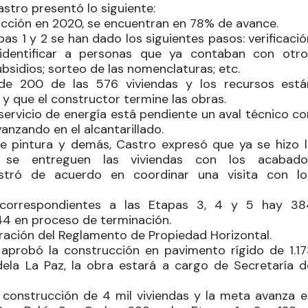
stro presentó lo siguiente:
rucción en 2020, se encuentran en 78% de avance.
as 1 y 2 se han dado los siguientes pasos: verificaci
ó identificar a personas que ya contaban con otro
ubsidios; sorteo de las nomenclaturas; etc.
á de 200 de las 576 viviendas y los recursos está
 y que el constructor termine las obras.
 servicio de energía está pendiente un aval técnico c
vanzando en el alcantarillado.
e pintura y demás, Castro expresó que ya se hizo l
e se entreguen las viviendas con los acabado
stró de acuerdo en coordinar una visita con lo
 correspondientes a las Etapas 3, 4 y 5 hay 38
44 en proceso de terminación.
ración del Reglamento de Propiedad Horizontal.
 aprobó la construcción en pavimento rígido de 1.17
ela La Paz, la obra estará a cargo de Secretaría d
la construcción de 4 mil viviendas y la meta avanza e