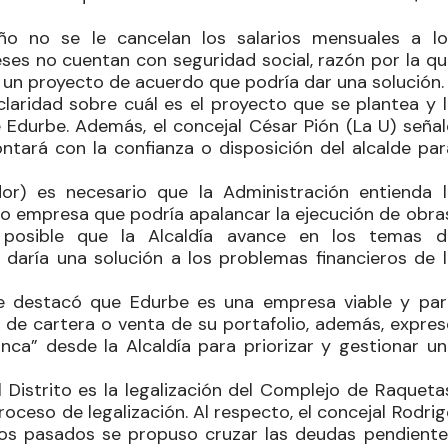
año no se
le
cancelan los salarios mensuales a lo
ses no cuentan con seguridad social, razón por la qu
día un proyecto de acuerdo que podría dar una solución
 claridad sobre cuál es el proyecto que se plantea y 
e
Edurbe
. Además, el concejal
César
Pión
(La U) señal
ntará con la confianza o disposición del alcalde par
r) es necesario que la Administración entienda l
 empresa que podría apalancar la ejecución de obras
posible que la Alcaldía avance en los temas d
 daría una solución a los problemas financieros de l
nte destacó que
Edurbe
es una empresa viable y par
ón de cartera o venta de su portafolio, además, expre
anca” desde la Alcaldía para priorizar y gestionar un
 Distrito es la legalización del Complejo de Raquetas
oceso de legalización. Al respecto, el concejal
Rodrig
os pasados se propuso cruzar las deudas pendiente