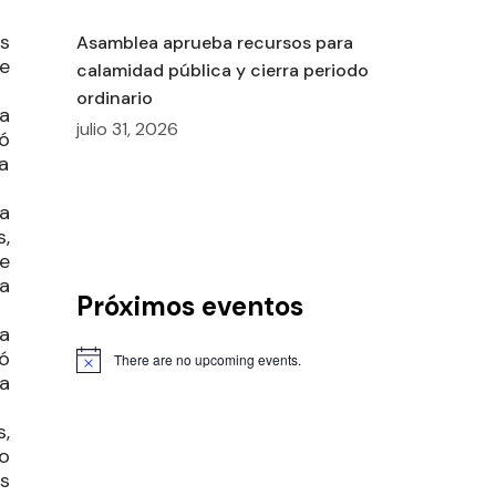
s
Asamblea aprueba recursos para
e
calamidad pública y cierra periodo
.
ordinario
la
julio 31, 2026
ó
a
a
,
e
a
Próximos eventos
a
só
There are no upcoming events.
a
,
o
s