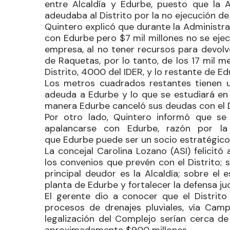
entre Alcaldía y
Edurbe
, puesto que la 
adeudaba al Distrito por la no ejecución d
Quintero explicó que durante la Administra
con
Edurbe
pero $7 mil millones no se eje
empresa, al no tener recursos para devolv
de Raquetas, por lo tanto, de los 17 mil 
Distrito, 4000 del IDER, y lo restante de
Ed
Los metros cuadrados restantes tienen un
adeuda a
Edurbe
y lo que se estudiará en
manera
Edurbe
canceló sus deudas con el D
Por otro lado, Quintero informó que se
apalancarse con
Edurbe
, razón por la
que
Edurbe
puede ser un socio estratégico 
La concejal
Carolina Lozano
(ASI) felicitó
los convenios que prevén con el Distrito; 
principal deudor es la Alcaldía; sobre el 
planta de
Edurbe
y fortalecer la defensa jud
El gerente dio a conocer que el Distrit
procesos de drenajes pluviales, vía Camp
legalización del Complejo serían cerca de
aproximadamente $900 millones.